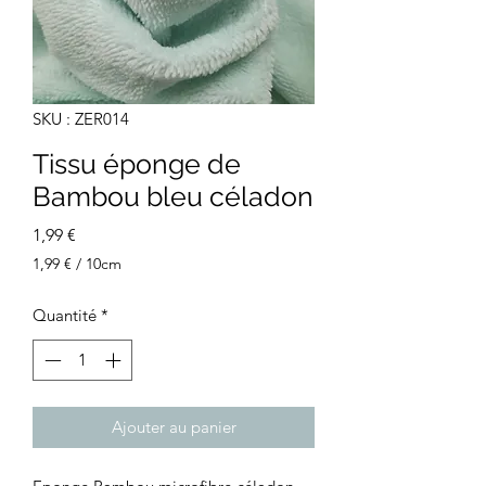
SKU : ZER014
Tissu éponge de
Bambou bleu céladon
Prix
1,99 €
1,99 €
/
10cm
1,99 €
pour
Quantité
*
10
Centimètres
Ajouter au panier