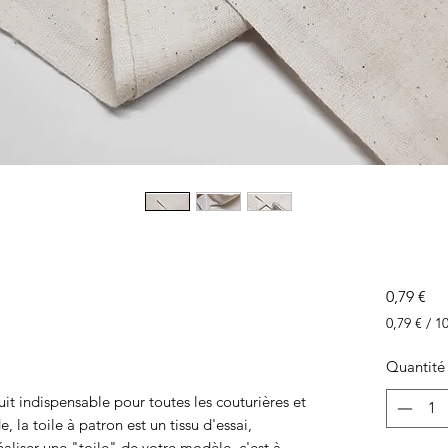
Pri
0,79 €
0,79 €
/
1
0,79 €
pour
Quantité
10
Centimèt
uit indispensable pour toutes les couturières et
, la toile à patron est un tissu d'essai,
aliser une "toile" de votre modèle, c'est à