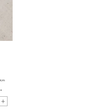
x
0cm
*
res