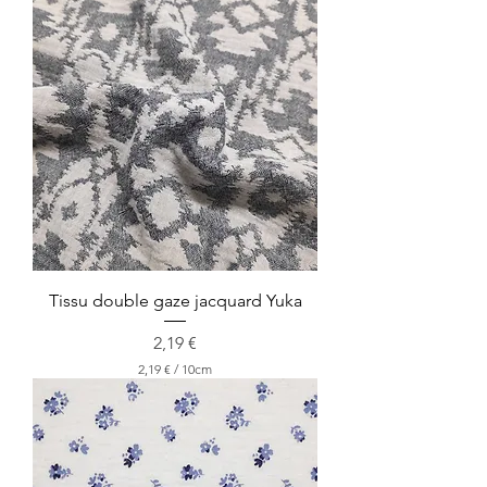
,
9
9
€
p
a
r
1
0
C
e
n
t
i
m
è
Tissu double gaze jacquard Yuka
t
r
Prix
2,19 €
e
s
2,19 €
/
10cm
2
,
1
9
€