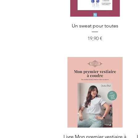
Aperçu rapide
Un sweat pour toutes
Prix
19,90 €
Aperçu rapide
Livre Mon premier vestiaire à