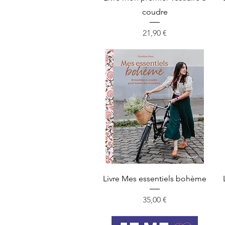
coudre
Prix
21,90 €
Aperçu rapide
Livre Mes essentiels bohème
Prix
35,00 €