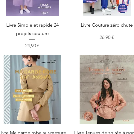
Aperçu rapide
Aperçu rapide
Livre Simple et rapide 24
Livre Couture zéro chute
projets couture
Prix
26,90 €
Prix
24,90 €
Aperçu rapide
Aperçu rapide
Livre Ma garde robe sur-mesure
Livre Tenues de soirée à por