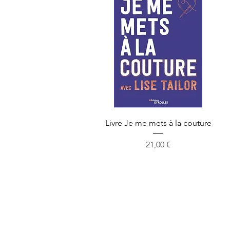
Aperçu rapide
Livre Je me mets à la couture
Prix
21,00 €