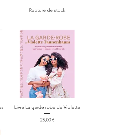
Rupture de stock
Aperçu rapide
es
Livre La garde robe de Violette
Prix
25,00 €