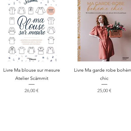
Aperçu rapide
Aperçu rapide
Livre Ma blouse sur mesure
Livre Ma garde robe bohè
Atelier Scämmit
chic
Prix
Prix
26,00 €
25,00 €