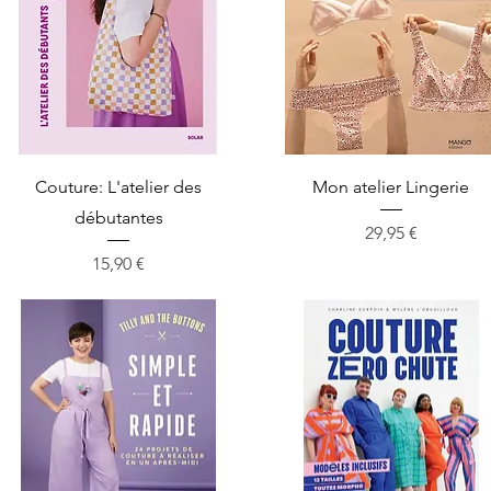
Aperçu rapide
Aperçu rapide
Couture: L'atelier des
Mon atelier Lingerie
débutantes
Prix
29,95 €
Prix
15,90 €