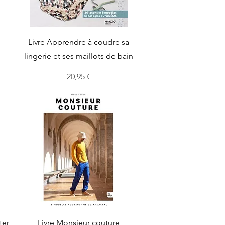
Aperçu rapide
Livre Apprendre à coudre sa
lingerie et ses maillots de bain
Prix
20,95 €
Aperçu rapide
ter
Livre Monsieur couture