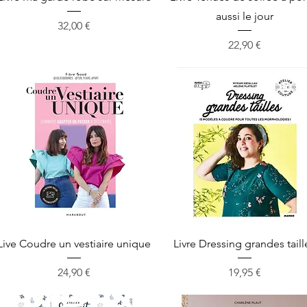
aussi le jour
Prix
32,00 €
Prix
22,90 €
Aperçu rapide
Aperçu rapide
Live Coudre un vestiaire unique
Livre Dressing grandes taill
Prix
Prix
24,90 €
19,95 €