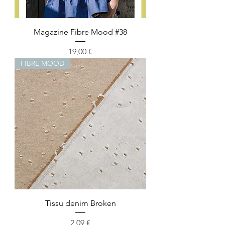
Magazine Fibre Mood #38
Prix
19,00 €
FIBRE MOOD
Tissu denim Broken
Prix
2,09 €