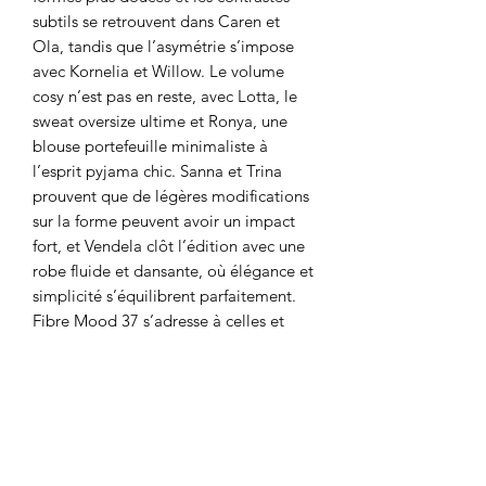
subtils se retrouvent dans Caren et
Ola, tandis que l’asymétrie s’impose
avec Kornelia et Willow. Le volume
cosy n’est pas en reste, avec Lotta, le
sweat oversize ultime et Ronya, une
blouse portefeuille minimaliste à
l’esprit pyjama chic. Sanna et Trina
prouvent que de légères modifications
sur la forme peuvent avoir un impact
fort, et Vendela clôt l’édition avec une
robe fluide et dansante, où élégance et
simplicité s’équilibrent parfaitement.
Fibre Mood 37 s’adresse à celles et
ceux qui aiment penser la silhouette,
mais surtout à celles et ceux qui aiment
créer. Pour les sewistas qui apprécient
les lignes fortes, les silhouettes
modernes et les vêtements qui
séduisent sans superflu. Laissez-vous