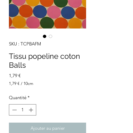
SKU : TCPBAFM
Tissu popeline coton
Balls
Prix
1,79 €
1,79 €
/
10cm
1,79 €
pour
Quantité
*
10
Centimètres
Ajouter au panier