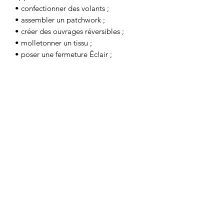
• confectionner des volants ;
• assembler un patchwork ;
• créer des ouvrages réversibles ;
• molletonner un tissu ;
• poser une fermeture Éclair ;
• réaliser des finitions parfaites...
Grâce à cet ouvrage et aux conseils
pratiques de l'auteure, découvrez
comment élaborer des pièces uniques
et intemporelles pour toutes les
saisons !
Prix à l'unité: 22,90€
LA BOUTIQUE
8 rue du Taur
31000 TOULOUSE
09.83.21.55.66