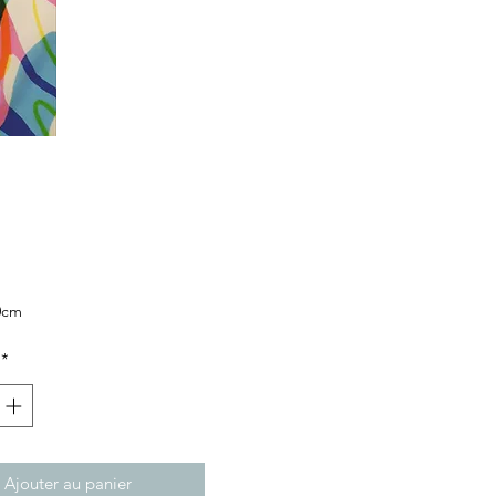
x
0cm
*
res
Ajouter au panier