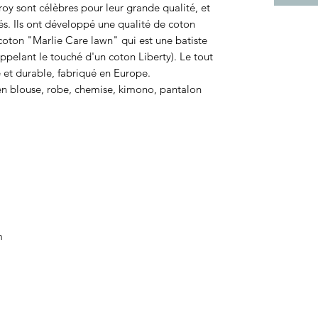
roy sont célèbres pour leur grande qualité, et
més. Ils ont développé une qualité de coton
coton "Marlie Care lawn" qui est une batiste
appelant le touché d'un coton Liberty). Le tout
 et durable, fabriqué en Europe.
 en blouse, robe, chemise, kimono, pantalon
m