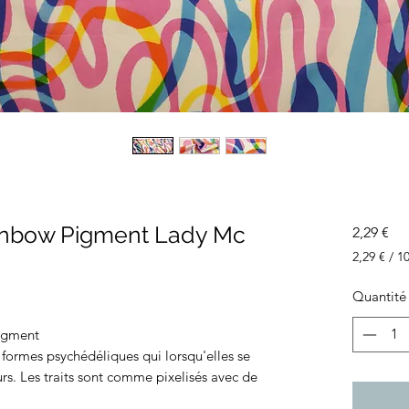
ainbow Pigment Lady Mc
Pri
2,29 €
2,29 €
/
1
2,29 €
pour
Quantité
10
Centimèt
igment
formes psychédéliques qui lorsqu'elles se
rs. Les traits sont comme pixelisés avec de