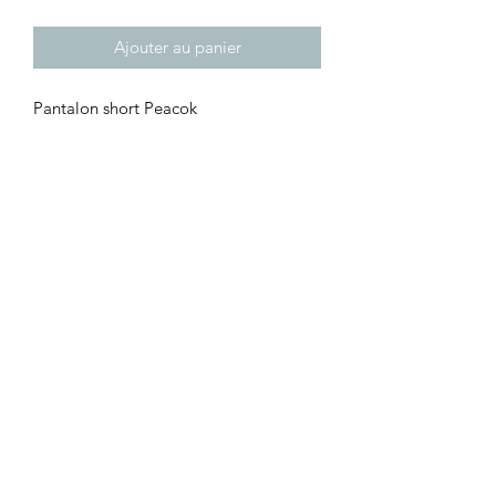
Ajouter au panier
Pantalon short Peacok
Prix: 17,90 €
Vendu à l'unité
LA BOUTIQUE
8 rue du Taur
31000 TOULOUSE
09.83.21.55.66
contact@lesmarchandes.fr
AIDE & SERVICES
Carte cadeau
Mentions légales et CGV
Politique de confidentialité
Conditions de retour