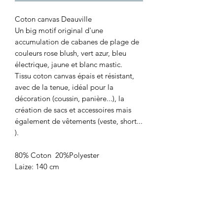
Coton canvas Deauville
Un big motif original d'une
accumulation de cabanes de plage de
couleurs rose blush, vert azur, bleu
électrique, jaune et blanc mastic.
Tissu coton canvas épais et résistant,
avec de la tenue, idéal pour la
décoration (coussin, panière...), la
création de sacs et accessoires mais
également de vêtements (veste, short...
).
80% Coton 20%Polyester
Laize: 140 cm
Poids: 200g/m2
Certifié Oekotex
Prix: 19,90€/le m