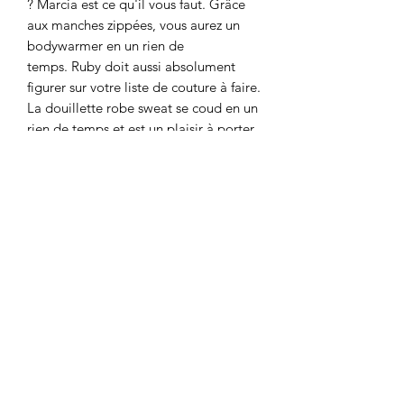
? Marcia est ce qu'il vous faut. Grâce
aux manches zippées, vous aurez un
bodywarmer en un rien de
temps. Ruby doit aussi absolument
figurer sur votre liste de couture à faire.
La douillette robe sweat se coud en un
rien de temps et est un plaisir à porter.
Les modèles sont ultra tendances et
pour tous niveaux (débutant,
intermédiaire, avancé).
Déclinables dans différents tissus, ils
créent un look orignal et totalement
différent à chaque fois.
Prix: 19,95 €
Vendu à l'unité
LA BOUTIQUE
8 rue du Taur