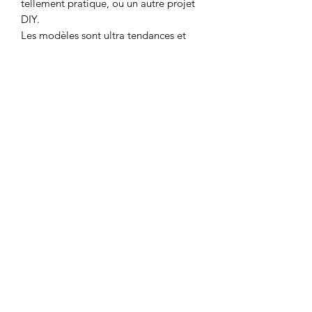
tellement pratique, ou un autre projet
DIY.
Les modèles sont ultra tendances et
pour tous niveaux (débutant,
intermédiaire, avancé).
Déclinables dans différents tissus, ils
créent un look orignal et totalement
différent à chaque fois.
Prix: 19,95 €
Vendu à l'unité
LA BOUTIQUE
8 rue du Taur
31000 TOULOUSE
09.83.21.55.66
contact@lesmarchandes.fr
AIDE & SERVICES
Carte cadeau