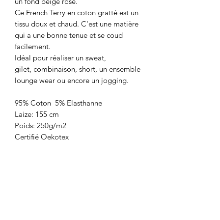
un fond beige rosé.
Ce French Terry en coton gratté est un
tissu doux et chaud. C'est une matière
qui a une bonne tenue et se coud
facilement.
Idéal pour réaliser un sweat,
gilet, combinaison, short, un ensemble
lounge wear ou encore un jogging.
95% Coton 5% Elasthanne
Laize: 155 cm
Poids: 250g/m2
Certifié Oekotex
Marque: Katia Fabrics
Prix: 23,90€/le m
Vendu par multiple de 10 cm
LA BOUTIQUE