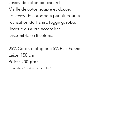
Jersey de coton bio canard
Maille de coton souple et douce.
Le jersey de coton sera parfait pour la
réalisation de T-shirt, legging, robe,
lingerie ou autre accesoires.
Disponible en 8 coloris.
95% Coton biologique 5% Elasthanne
Laize: 150 cm
Poids: 200g/m2
Certifié Oekotex et BIO
Prix: 16,90€/le m
Vendu par multiple de 10 cm
LA BOUTIQUE
8 rue du Taur
31000 TOULOUSE
09.83.21.55.66