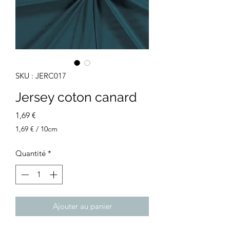
SKU : JERC017
Jersey coton canard
Prix
1,69 €
1,69 €
/
10cm
1,69 €
pour
Quantité
*
10
Centimètres
Ajouter au panier