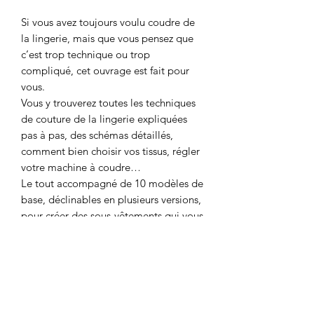
Si vous avez toujours voulu coudre de
la lingerie, mais que vous pensez que
c’est trop technique ou trop
compliqué, cet ouvrage est fait pour
vous.
Vous y trouverez toutes les techniques
de couture de la lingerie expliquées
pas à pas, des schémas détaillés,
comment bien choisir vos tissus, régler
votre machine à coudre…
Le tout accompagné de 10 modèles de
base, déclinables en plusieurs versions,
pour créer des sous-vêtements qui vous
ressemblent, adaptés à toutes les
envies, tous les styles et tous les corps.
Prix à l'unité: 29,95 €