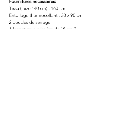
Fournitures nécessaires:
Tissu (laize 140 cm) : 160 cm
Entoilage thermocollant : 30 x 90 cm
2 boucles de serrage
1 fermeture à glissière de 18 cm 2
boutons ø 15 mm
TAILLES
: du XS au XXL (34/36 au
48/50)
NIVEAU:
avancé
Prix: 15€
Vendu à l'unité
LA BOUTIQUE
8 rue du Taur
31000 TOULOUSE
09.83.21.55.66
contact@lesmarchandes.fr