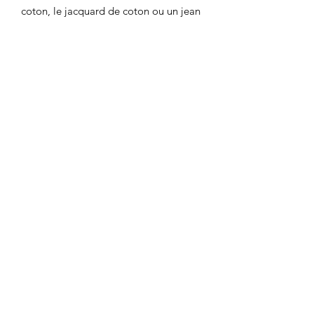
coton, le jacquard de coton ou un jean
de poids moyen, un lainage fin, une
gabardine fine et souple, entre 180 et
300 g/m2.
TAILLES
: du 34 au 52
NIVEAU
: avancé, les points techniques
sont le montage de la braguette, la
ceinture, et la précision dans
l'assemblage des pièces. Il est
recommandé de faire une toile pour
valider la taille et le tombé du
pantalon.
Prix: 17,90 €
Vendu à l'unité
LA BOUTIQUE