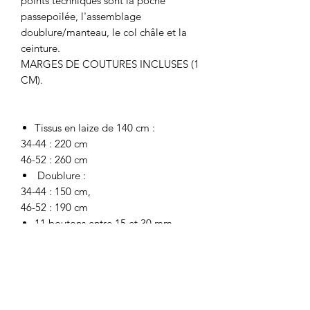
points techniques sont la poche
passepoilée, l'assemblage
doublure/manteau, le col châle et la
ceinture.
MARGES DE COUTURES INCLUSES (1
CM).
Tissus en laize de 140 cm :
34-44 : 220 cm
46-52 : 260 cm
Doublure :
34-44 : 150 cm,
46-52 : 190 cm
11 boutons entre 15 et 30 mm
une paire d'épaulette
200 cm de longueur de
thermocollant. Nous utilisons
la Vlieseline G700. Thermocollez
également le bas de vos pièces