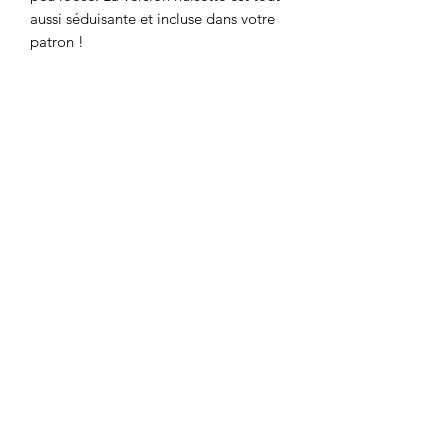
aussi séduisante et incluse dans votre
patron !
Niveau de couture :
débutant + à
intermédiaire
, les points techniques
sont le montage de la poche italienne,
la pose de la ceinture élastiquée ainsi
que la pose de biais.
Prix: 17,90 €
Vendu à l'unité
LA BOUTIQUE
8 rue du Taur
31000 TOULOUSE
09.83.21.55.66
contact@lesmarchandes.fr
AIDE & SERVICES
Carte cadeau