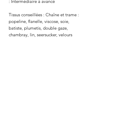
: Intermédiaire à avancé
Tissus conseillées : Chaîne et trame :
popeline, flanelle, viscose, soie,
batiste, plumetis, double gaze,
chambray, lin, seersucker, velours
milleraies fin.
Ce que la pochette contient : le patron
à taille réelle dans toutes les tailles,
sans superposition de pièces, et le
tutoriel bilingue français/anglais.
Prix: 17 €
Vendu à l'unité
LA BOUTIQUE
8 rue du Taur
31000 TOULOUSE