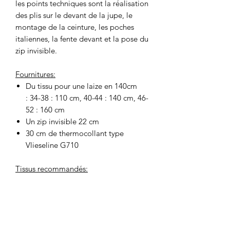
les points techniques sont la réalisation
des plis sur le devant de la jupe, le
montage de la ceinture, les poches
italiennes, la fente devant et la pose du
zip invisible.
Fournitures:
Du tissu pour une laize en 140cm
: 34-38 : 110 cm, 40-44 : 140 cm, 46-
52 : 160 cm
Un zip invisible 22 cm
30 cm de thermocollant type
Vlieseline G710
Tissus recommandés:
Un tissu de poids moyen (160 à 300
g/m2), souple pour un joli tombé. Du
twill de viscose ou de tencel un peu
lourd, des lainages légers, du lin, notre
doupion, un jacquard souple. Les tissus