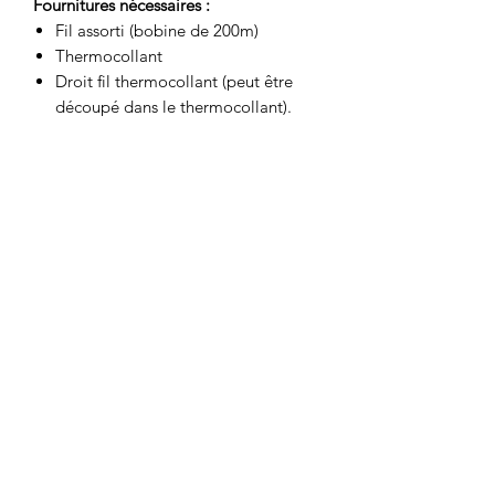
Fournitures nécessaires :
Fil assorti (bobine de 200m)
Thermocollant
Droit fil thermocollant (peut être
découpé dans le thermocollant).
Choix du tissu :
Tissu chaine et trame moyen : viscose,
Tencel, coton moyen, lin
Ce que contient la pochette :
Une jolie enveloppe japonaise pour
ranger votre patron.
Le planche de patron format A0
imprimé en couleurs.
Le livret d'explications en couleurs
et illustré par des schémas.
Une étiquette Atelier Bernie à
coudre sur votre réalisation
(optionnelle)