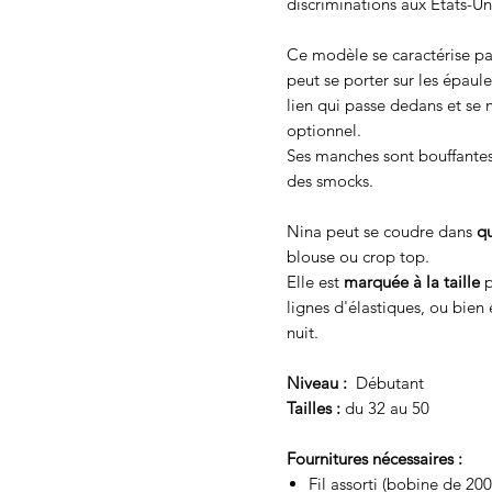
discriminations aux États-Un
Ce modèle se caractérise p
peut se porter sur les épau
lien qui passe dedans et se
optionnel.
Ses manches sont bouffantes,
des smocks.
Nina peut se coudre dans
qu
blouse ou crop top.
Elle est
marquée à la taille
p
lignes d'élastiques, ou bien 
nuit.
Niveau :
Débutant
Tailles :
du 32 au 50
Fournitures nécessaires :
Fil assorti (bobine de 20