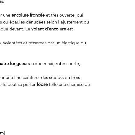
is.
ar une
encolure froncée
et très ouverte, qui
les ou épaules dénudées selon l'ajustement du
 noue devant. Le
volant d'encolure
est
 volantées et resserées par un élastique ou
atre longueurs
: robe maxi, robe courte,
ar une fine ceinture, des smocks ou trois
elle peut se porter
loose
telle une chemise de
0m)