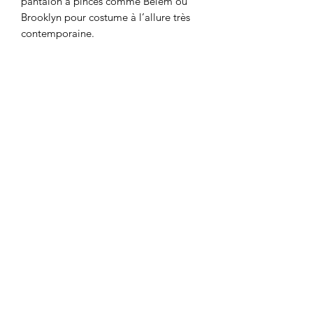
pantalon à pinces comme Belém ou
Brooklyn pour costume à l’allure très
contemporaine.
Niveau de couture :
avancé
LES MARGES DE COUTURES SONT
INCLUSES (1 CM).
Prix: 17,90 €
Vendu à l'unité
LA BOUTIQUE
8 rue du Taur
31000 TOULOUSE
09.83.21.55.66
contact@lesmarchandes.fr
AIDE & SERVICES
Carte cadeau