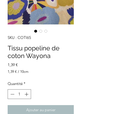
SKU : COTI65
Tissu popeline de
coton Wayona
Prix
1,39 €
1,39 €
/
10cm
1,39 €
pour
Quantité
*
10
Centimètres
Ajouter au panier