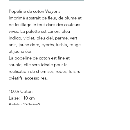
Popeline de coton Wayona
Imprimé abstrait de fleur, de plume et
de feuillage le tout dans des couleurs
vives. La palette est canon: bleu
indigo, violet, bleu ciel, parme, vert
anis, jaune doré, cyprès, fushia, rouge
et jaune épi.
La popeline de coton est fine et
souple, elle sera idéale pour la
réalisation de chemises, robes, loisirs
créatifs, accessoires...
100% Coton
Laize: 110 cm
Poids : 130g/m2
Certifié Oekotex
Marque: Stof France