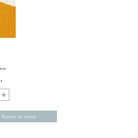
x
0cm
*
res
Ajouter au panier