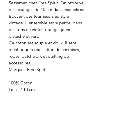
Sassaman chez Free Spirit. On retrouve
des losanges de 10 cm dans lesquels se
trouvent des tournesols au style
vintage. L'ensemble est superbe, dans
des tons de violet, orange, jaune,
pistache et vert.
Ce coton est souple et doux. Il sera
idéal pour la réalisation de chemises,
robes, patchwork et quilting ou
accessoires.
Marque : Free Spirit
100% Coton
Laize: 110 cm
Poids: 117g/m2
Certifié Oekotex
Prix: 21€/le m
Vendu par multiple de 10 cm