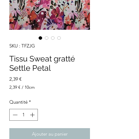
SKU : TFZJG
Tissu Sweat gratté
Settle Petal
Prix
2,39 €
2,39 €
/
10cm
2,39 €
pour
Quantité
*
10
Centimètres
Ajouter au panier