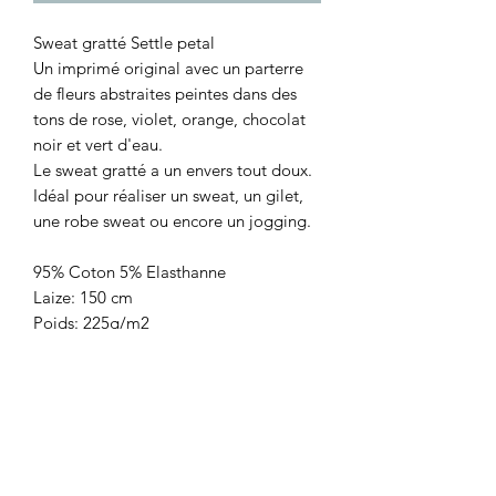
Sweat gratté Settle petal
Un imprimé original avec un parterre
de fleurs abstraites peintes dans des
tons de rose, violet, orange, chocolat
noir et vert d'eau.
Le sweat gratté a un envers tout doux.
Idéal pour réaliser un sweat, un gilet,
une robe sweat ou encore un jogging.
95% Coton 5% Elasthanne
Laize: 150 cm
Poids: 225g/m2
Certifié Oeko-Tex
Prix: 23,90€/le m
Vendu par multiple de 10 cm