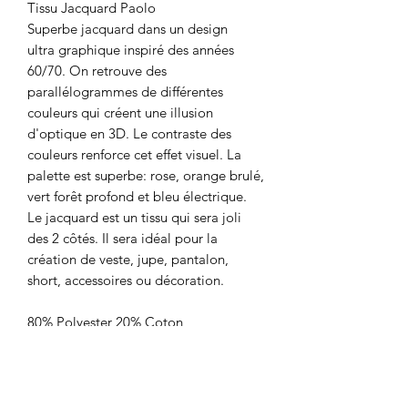
Tissu Jacquard Paolo
Superbe jacquard dans un design
ultra graphique inspiré des années
60/70. On retrouve des
parallélogrammes de différentes
couleurs qui créent une illusion
d'optique en 3D. Le contraste des
couleurs renforce cet effet visuel. La
palette est superbe: rose, orange brulé,
vert forêt profond et bleu électrique.
Le jacquard est un tissu qui sera joli
des 2 côtés. Il sera idéal pour la
création de veste, jupe, pantalon,
short, accessoires ou décoration.
80% Polyester 20% Coton
Laize: 150 cm
Poids: 360gr/m²
Prix: 29,90€ le m