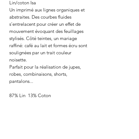
Lin/coton Isa
Un imprimé aux lignes organiques et
abstraites. Des courbes fluides
s'entrelacent pour créer un effet de
mouvement évoquant des feuillages
stylisés. Côté teintes, un mariage
raffiné: café au lait et formes écru sont
soulignées par un trait couleur
noisette.
Parfait pour la réalisation de jupes,
robes, combinaisons, shorts,
pantalons...
87% Lin 13% Coton
Laize: 140 cm
Poids: 240 g/m2
Prix: 15,90€/ le m
Vendu par multiple de 10 cm