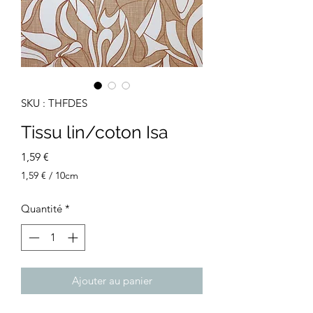
SKU : THFDES
Tissu lin/coton Isa
Prix
1,59 €
1,59 €
/
10cm
1,59 €
pour
Quantité
*
10
Centimètres
Ajouter au panier