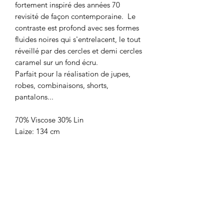
fortement inspiré des années 70
revisité de façon contemporaine. Le
contraste est profond avec ses formes
fluides noires qui s'entrelacent, le tout
réveillé par des cercles et demi cercles
caramel sur un fond écru.
Parfait pour la réalisation de jupes,
robes, combinaisons, shorts,
pantalons...
70% Viscose 30% Lin
Laize: 134 cm
Poids: 185 g/m2
Prix: 16,90€/ le m
Vendu par multiple de 10 cm
LA BOUTIQUE
8 rue du Taur