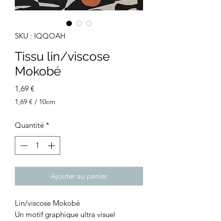
SKU : IQQOAH
Tissu lin/viscose
Mokobé
Prix
1,69 €
1,69 €
/
10cm
1,69 €
pour
Quantité
*
10
Centimètres
Ajouter au panier
Lin/viscose Mokobé
Un motif graphique ultra visuel