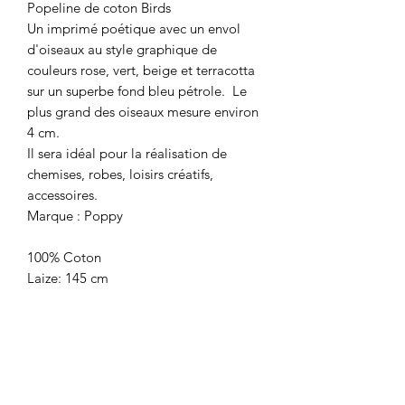
Popeline de coton Birds
Un imprimé poétique avec un envol
d'oiseaux au style graphique de
couleurs rose, vert, beige et terracotta
sur un superbe fond bleu pétrole. Le
plus grand des oiseaux mesure environ
4 cm.
Il sera idéal pour la réalisation de
chemises, robes, loisirs créatifs,
accessoires.
Marque : Poppy
100% Coton
Laize: 145 cm
Poids: 110g/m2
Certifié Oekotex
Prix: 13,90€/le m
Vendu par multiple de 10 cm