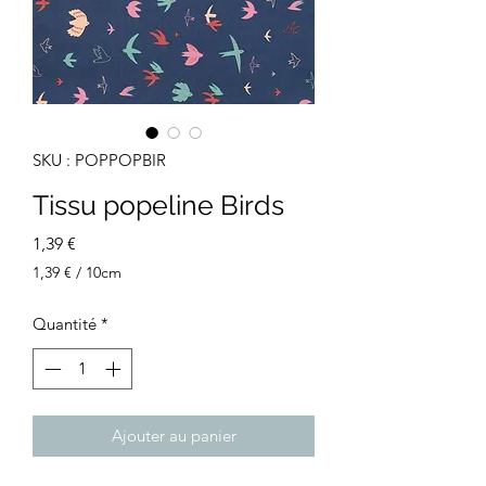
SKU : POPPOPBIR
Tissu popeline Birds
Prix
1,39 €
1,39 €
/
10cm
1,39 €
pour
Quantité
*
10
Centimètres
Ajouter au panier