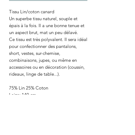
Tissu Lin/coton canard
Un superbe tissu naturel, souple et
épais à la fois. Il a une bonne tenue et
un aspect brut, mat un peu délavé.
Ce tissu est très polyvalent. Il sera idéal
pour confectionner des pantalons,
short, vestes, sur-chemise,
combinaisons, jupes, ou même en
accessoires ou en décoration (coussin,
rideaux, linge de table...).
75% Lin 25% Coton
Laize: 140 cm
Poids : 255 g/m2
Prix: 18,90€/ le m
Vendu par multiple de 10 cm