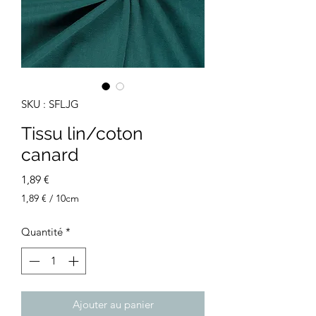
SKU : SFLJG
Tissu lin/coton
canard
Prix
1,89 €
1,89 €
/
10cm
1,89 €
pour
Quantité
*
10
Centimètres
Ajouter au panier