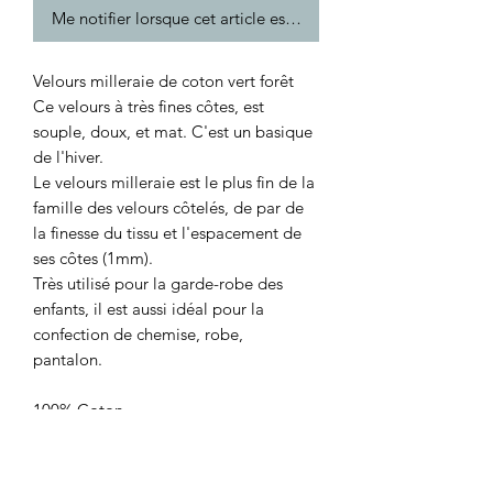
Me notifier lorsque cet article est disponible
Velours milleraie de coton vert forêt
Ce velours à très fines côtes, est
souple, doux, et mat. C'est un basique
de l'hiver.
Le velours milleraie est le plus fin de la
famille des velours côtelés, de par de
la finesse du tissu et l'espacement de
ses côtes (1mm).
Très utilisé pour la garde-robe des
enfants, il est aussi idéal pour la
confection de chemise, robe,
pantalon.
100% Coton
Laize: 145 cm
Poids: 145 g/m2