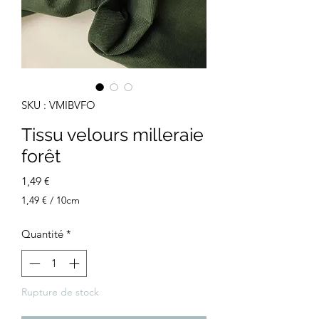
SKU : VMIBVFO
Tissu velours milleraie
forêt
Prix
1,49 €
1,49 €
/
10cm
1,49 €
pour
Quantité
*
10
Centimètres
Rupture de stock