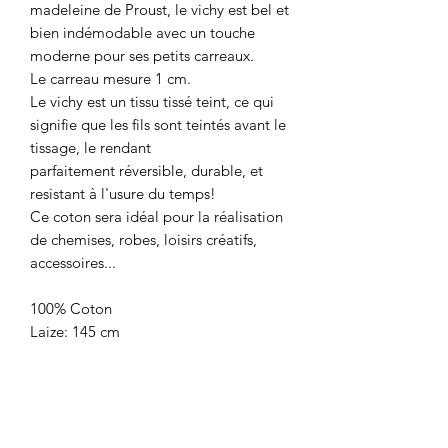
madeleine de Proust, le vichy est bel et
bien indémodable avec un touche
moderne pour ses petits carreaux.
Le carreau mesure 1 cm.
Le vichy est un tissu tissé teint, ce qui
signifie que les fils sont teintés avant le
tissage, le rendant
parfaitement réversible, durable, et
resistant à l'usure du temps!
Ce coton sera idéal pour la réalisation
de chemises, robes, loisirs créatifs,
accessoires...
100% Coton
Laize: 145 cm
Poids : 130g/m2
Certifié Oekotex
Prix: 13,90€/ le m
Vendu par multiple de 10 cm