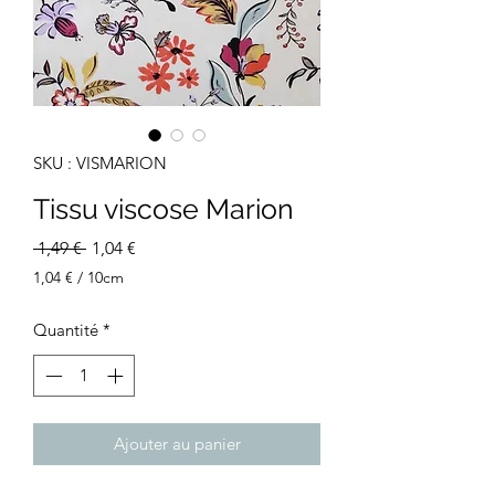
SKU : VISMARION
Tissu viscose Marion
Prix
Prix
 1,49 € 
1,04 €
original
promotionnel
1,04 €
/
10cm
1,04 €
pour
Quantité
*
10
Centimètres
Ajouter au panier