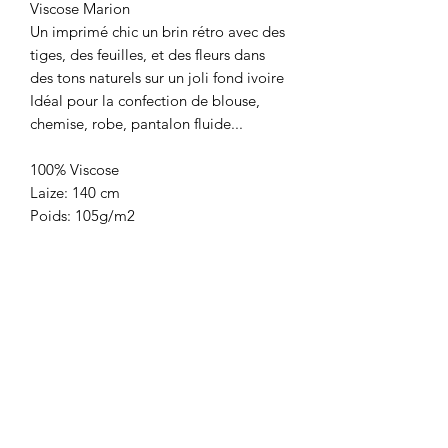
Viscose Marion
Un imprimé chic un brin rétro avec des
tiges, des feuilles, et des fleurs dans
des tons naturels sur un joli fond ivoire
Idéal pour la confection de blouse,
chemise, robe, pantalon fluide...
100% Viscose
Laize: 140 cm
Poids: 105g/m2
Prix: 14,90€/le m
Vendu par multiple de 10 cm
LA BOUTIQUE
8 rue du Taur
31000 TOULOUSE
09.83.21.55.66
contact@lesmarchandes.fr