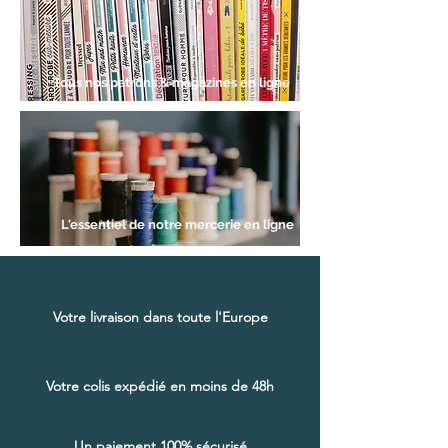
C
e
n
t
i
Tous nos patrons & magazines en ligne
m
è
t
r
e
s
L'essentiel de notre mercerie en ligne
Votre livraison dans toute l'Europe
Votre colis expédié en moins de 48h
Un paiement 100% sécurisé